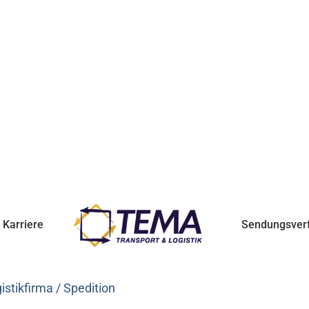
Karriere
Sendungsver
stikfirma / Spedition