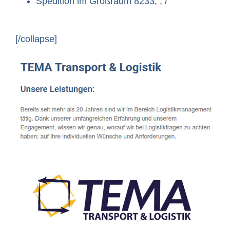
Spedition im Großraum 8233, , /
[/collapse]