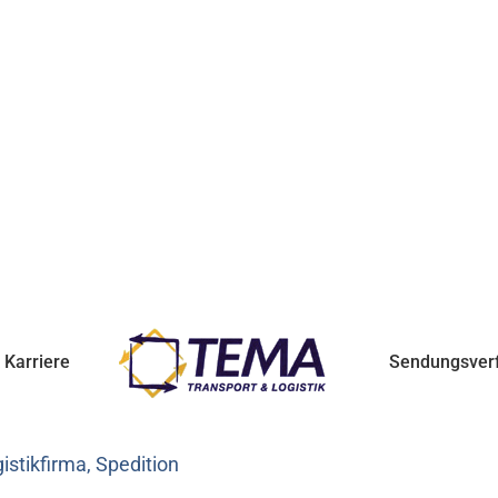
Karriere
Sendungsver
stikfirma, Spedition