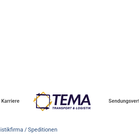
Karriere
Sendungsver
stikfirma / Speditionen