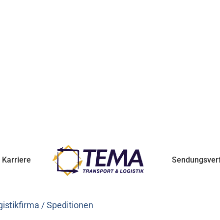
Karriere
Sendungsver
istikfirma / Speditionen