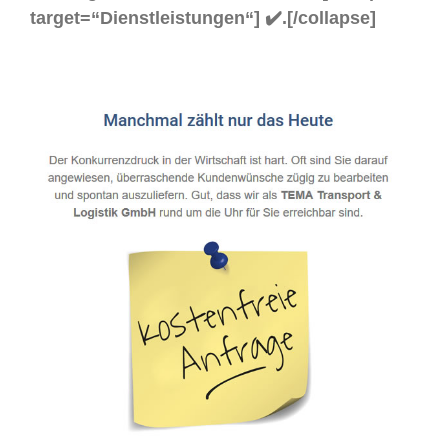
target=“Dienstleistungen“] ✔️.[/collapse]